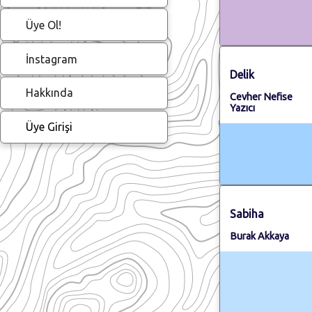
Üye Ol!
İnstagram
Delik
Hakkında
Cevher Nefise
Yazıcı
Üye Girişi
Sabiha
Burak Akkaya