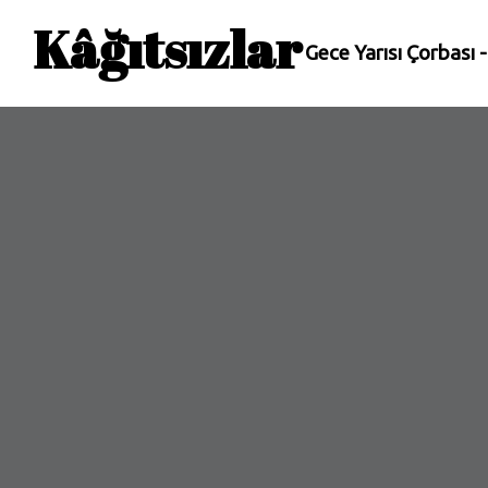
Kâğıtsızlar
Gece Yarısı Çorbası