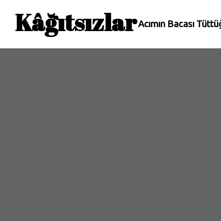
Kâğıtsızlar
Acımın Bacası Tütt