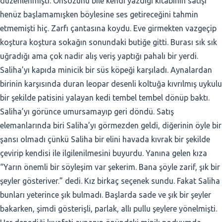
düzenlenmişti. Önsözünü bile kendi yazdığı kitabının satışı
henüz başlamamışken böylesine ses getireceğini tahmin
etmemişti hiç. Zarfı çantasına koydu. Eve girmekten vazgeçip
koştura koştura sokağın sonundaki butiğe gitti. Burası sık sık
uğradığı ama çok nadir alış veriş yaptığı pahalı bir yerdi.
Saliha’yı kapıda minicik bir süs köpeği karşıladı. Aynalardan
birinin karşısında duran leopar desenli koltuğa kıvrılmış uykulu
bir şekilde patisini yalayan kedi tembel tembel dönüp baktı.
Saliha’yı görünce umursamayıp geri döndü. Satış
elemanlarında biri Saliha’yı görmezden geldi, diğerinin öyle bir
şansı olmadı çünkü Saliha bir elini havada kıvrak bir şekilde
çevirip kendisi ile ilgilenilmesini buyurdu. Yanına gelen kıza
“Yarın önemli bir söyleşim var şekerim. Bana şöyle zarif, şık bir
şeyler gösteriver.” dedi. Kız birkaç seçenek sundu. Fakat Saliha
bunları yeterince şık bulmadı. Başlarda sade ve şık bir şeyler
bakarken, şimdi gösterişli, parlak, allı pullu şeylere yönelmişti.