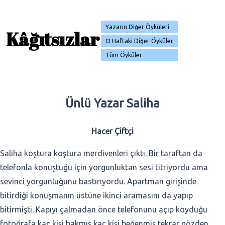
Yazarın Diğer Öyküleri
Kâğıtsızlar
O Haftaki Diğer Öyküler
Tüm Öyküler
Ünlü Yazar Saliha
Hacer Çiftçi
Saliha koştura koştura merdivenleri çıktı. Bir taraftan da
telefonla konuştuğu için yorgunluktan sesi titriyordu ama
sevinci yorgunluğunu bastırıyordu. Apartman girişinde
bitirdiği konuşmanın üstüne ikinci aramasını da yapıp
bitirmişti. Kapıyı çalmadan önce telefonunu açıp koyduğu
fotoğrafa kaç kişi bakmış kaç kişi beğenmiş tekrar gözden