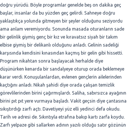
doğru yürüdü. Böyle programlar genelde beş on dakika geç
başlar, insanlar da bu yüzden geç gelirdi. Sahneye doğru
yaklaştıkça yolunda gitmeyen bir şeyler olduğunu seziyordu
ama anlam veremiyordu. Sonunda masada oturanların sade
bir gelinlik giymiş genç bir kız ve kıravatsız siyah bir takım
elbise giymiş bir delikanlı olduğunu anladı. Gelinin sadeliği
karşısında kendisini kınasından kaçmış bir gelin gibi hissetti.
Program nikahtan sonra başlayacak herhalde diye
düşünürken kenarda bir sandalyeye oturup orada beklemeye
karar verdi. Konuşulanlardan, evlenen gençlerin ailelerinden
kaçtığını anladı. Nikah şahidi diye orada çalışan temizlik
görevlilerinden birini çağırmışlardı. Saliha, sabırsızca ayağının
birini pıt pıt yere vurmaya başladı. Vakit geçsin diye çantasına
sıkıştırdığı zarfı açtı. Davetiyeyi yüz elli yedinci defa okudu.
Tarih ve adresi de. Sıkıntıyla etrafına bakıp kartı zarfa koydu.
Zarfı yelpaze gibi sallarken adının yazılı olduğu satır gözünün