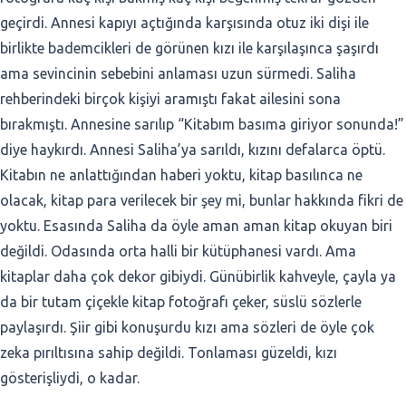
geçirdi. Annesi kapıyı açtığında karşısında otuz iki dişi ile
birlikte bademcikleri de görünen kızı ile karşılaşınca şaşırdı
ama sevincinin sebebini anlaması uzun sürmedi. Saliha
rehberindeki birçok kişiyi aramıştı fakat ailesini sona
bırakmıştı. Annesine sarılıp “Kitabım basıma giriyor sonunda!”
diye haykırdı. Annesi Saliha’ya sarıldı, kızını defalarca öptü.
Kitabın ne anlattığından haberi yoktu, kitap basılınca ne
olacak, kitap para verilecek bir şey mi, bunlar hakkında fikri de
yoktu. Esasında Saliha da öyle aman aman kitap okuyan biri
değildi. Odasında orta halli bir kütüphanesi vardı. Ama
kitaplar daha çok dekor gibiydi. Günübirlik kahveyle, çayla ya
da bir tutam çiçekle kitap fotoğrafı çeker, süslü sözlerle
paylaşırdı. Şiir gibi konuşurdu kızı ama sözleri de öyle çok
zeka pırıltısına sahip değildi. Tonlaması güzeldi, kızı
gösterişliydi, o kadar.