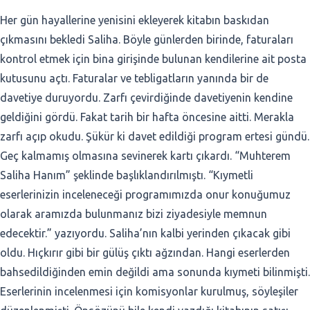
Her gün hayallerine yenisini ekleyerek kitabın baskıdan
çıkmasını bekledi Saliha. Böyle günlerden birinde, faturaları
kontrol etmek için bina girişinde bulunan kendilerine ait posta
kutusunu açtı. Faturalar ve tebligatların yanında bir de
davetiye duruyordu. Zarfı çevirdiğinde davetiyenin kendine
geldiğini gördü. Fakat tarih bir hafta öncesine aitti. Merakla
zarfı açıp okudu. Şükür ki davet edildiği program ertesi gündü.
Geç kalmamış olmasına sevinerek kartı çıkardı. “Muhterem
Saliha Hanım” şeklinde başlıklandırılmıştı. “Kıymetli
eserlerinizin inceleneceği programımızda onur konuğumuz
olarak aramızda bulunmanız bizi ziyadesiyle memnun
edecektir.” yazıyordu. Saliha’nın kalbi yerinden çıkacak gibi
oldu. Hıçkırır gibi bir gülüş çıktı ağzından. Hangi eserlerden
bahsedildiğinden emin değildi ama sonunda kıymeti bilinmişti.
Eserlerinin incelenmesi için komisyonlar kurulmuş, söyleşiler