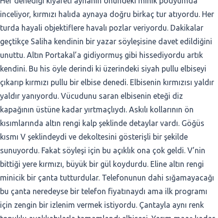
Her denediği kıyafeti aynanın önündeki minik podyumda
inceliyor, kırmızı halıda aynaya doğru birkaç tur atıyordu. Her
turda hayali objektiflere havalı pozlar veriyordu. Dakikalar
geçtikçe Saliha kendinin bir yazar söyleşisine davet edildiğini
unuttu. Altın Portakal’a gidiyormuş gibi hissediyordu artık
kendini. Bu his öyle derindi ki üzerindeki siyah pullu elbiseyi
çıkarıp kırmızı pullu bir elbise denedi. Elbisenin kırmızısı yaldır
yaldır yanıyordu. Vücudunu saran elbisenin eteği diz
kapağının üstüne kadar yırtmaçlıydı. Askılı kollarının ön
kısımlarında altın rengi kalp şeklinde detaylar vardı. Göğüs
kısmı V şeklindeydi ve dekoltesini gösterişli bir şekilde
sunuyordu. Fakat söyleşi için bu açıklık ona çok geldi. V’nin
bittiği yere kırmızı, büyük bir gül koydurdu. Eline altın rengi
minicik bir çanta tutturdular. Telefonunun dahi sığamayacağı
bu çanta neredeyse bir telefon fiyatınaydı ama ilk programı
için zengin bir izlenim vermek istiyordu. Çantayla aynı renk