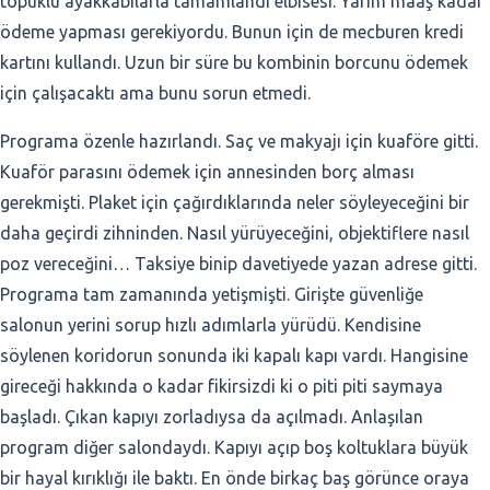
topuklu ayakkabılarla tamamlandı elbisesi. Yarım maaş kadar
ödeme yapması gerekiyordu. Bunun için de mecburen kredi
kartını kullandı. Uzun bir süre bu kombinin borcunu ödemek
için çalışacaktı ama bunu sorun etmedi.
Programa özenle hazırlandı. Saç ve makyajı için kuaföre gitti.
Kuaför parasını ödemek için annesinden borç alması
gerekmişti. Plaket için çağırdıklarında neler söyleyeceğini bir
daha geçirdi zihninden. Nasıl yürüyeceğini, objektiflere nasıl
poz vereceğini… Taksiye binip davetiyede yazan adrese gitti.
Programa tam zamanında yetişmişti. Girişte güvenliğe
salonun yerini sorup hızlı adımlarla yürüdü. Kendisine
söylenen koridorun sonunda iki kapalı kapı vardı. Hangisine
gireceği hakkında o kadar fikirsizdi ki o piti piti saymaya
başladı. Çıkan kapıyı zorladıysa da açılmadı. Anlaşılan
program diğer salondaydı. Kapıyı açıp boş koltuklara büyük
bir hayal kırıklığı ile baktı. En önde birkaç baş görünce oraya