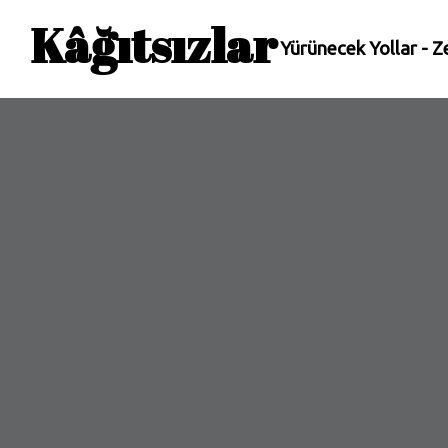
Kâğıtsızlar
Yürünecek Yollar
-
Z