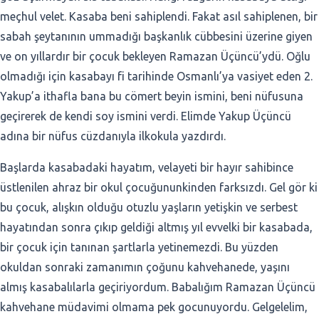
meçhul velet. Kasaba beni sahiplendi. Fakat asıl sahiplenen, bir
sabah şeytanının ummadığı başkanlık cübbesini üzerine giyen
ve on yıllardır bir çocuk bekleyen Ramazan Üçüncü’ydü. Oğlu
olmadığı için kasabayı fi tarihinde Osmanlı’ya vasiyet eden 2.
Yakup’a ithafla bana bu cömert beyin ismini, beni nüfusuna
geçirerek de kendi soy ismini verdi. Elimde Yakup Üçüncü
adına bir nüfus cüzdanıyla ilkokula yazdırdı.
Başlarda kasabadaki hayatım, velayeti bir hayır sahibince
üstlenilen ahraz bir okul çocuğununkinden farksızdı. Gel gör ki
bu çocuk, alışkın olduğu otuzlu yaşların yetişkin ve serbest
hayatından sonra çıkıp geldiği altmış yıl evvelki bir kasabada,
bir çocuk için tanınan şartlarla yetinemezdi. Bu yüzden
okuldan sonraki zamanımın çoğunu kahvehanede, yaşını
almış kasabalılarla geçiriyordum. Babalığım Ramazan Üçüncü
kahvehane müdavimi olmama pek gocunuyordu. Gelgelelim,