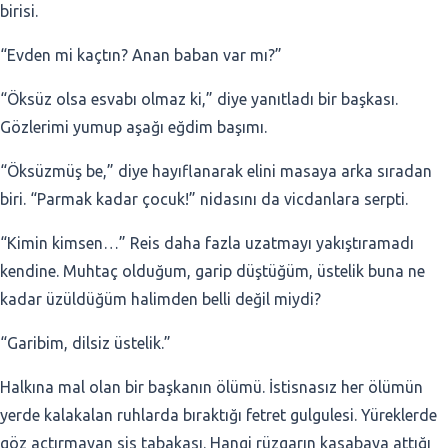
birisi.
“Evden mi kaçtın? Anan baban var mı?”
“Öksüz olsa esvabı olmaz ki,” diye yanıtladı bir başkası.
Gözlerimi yumup aşağı eğdim başımı.
“Öksüzmüş be,” diye hayıflanarak elini masaya arka sıradan
biri. “Parmak kadar çocuk!” nidasını da vicdanlara serpti.
“Kimin kimsen…” Reis daha fazla uzatmayı yakıştıramadı
kendine. Muhtaç olduğum, garip düştüğüm, üstelik buna ne
kadar üzüldüğüm halimden belli değil miydi?
“Garibim, dilsiz üstelik.”
Halkına mal olan bir başkanın ölümü. İstisnasız her ölümün
yerde kalakalan ruhlarda bıraktığı fetret gulgulesi. Yüreklerde
göz açtırmayan sis tabakası. Hangi rüzgarın kasabaya attığı