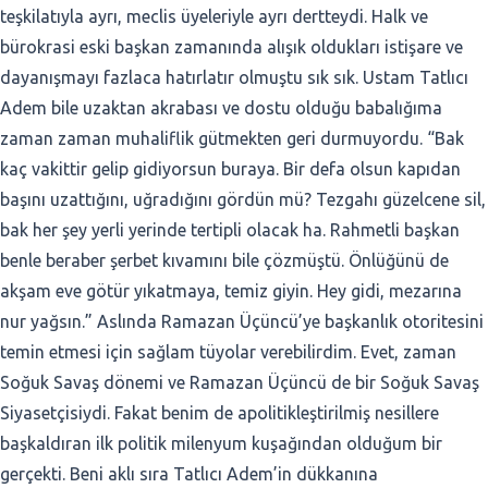
teşkilatıyla ayrı, meclis üyeleriyle ayrı dertteydi. Halk ve
bürokrasi eski başkan zamanında alışık oldukları istişare ve
dayanışmayı fazlaca hatırlatır olmuştu sık sık. Ustam Tatlıcı
Adem bile uzaktan akrabası ve dostu olduğu babalığıma
zaman zaman muhaliflik gütmekten geri durmuyordu. “Bak
kaç vakittir gelip gidiyorsun buraya. Bir defa olsun kapıdan
başını uzattığını, uğradığını gördün mü? Tezgahı güzelcene sil,
bak her şey yerli yerinde tertipli olacak ha. Rahmetli başkan
benle beraber şerbet kıvamını bile çözmüştü. Önlüğünü de
akşam eve götür yıkatmaya, temiz giyin. Hey gidi, mezarına
nur yağsın.” Aslında Ramazan Üçüncü’ye başkanlık otoritesini
temin etmesi için sağlam tüyolar verebilirdim. Evet, zaman
Soğuk Savaş dönemi ve Ramazan Üçüncü de bir Soğuk Savaş
Siyasetçisiydi. Fakat benim de apolitikleştirilmiş nesillere
başkaldıran ilk politik milenyum kuşağından olduğum bir
gerçekti. Beni aklı sıra Tatlıcı Adem’in dükkanına