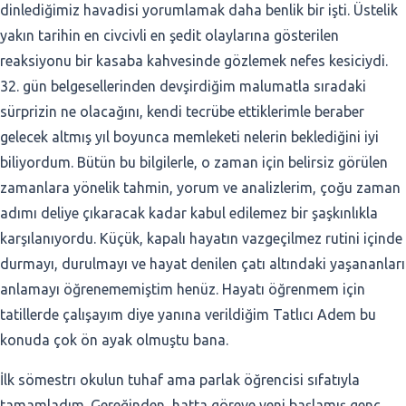
dinlediğimiz havadisi yorumlamak daha benlik bir işti. Üstelik
yakın tarihin en civcivli en şedit olaylarına gösterilen
reaksiyonu bir kasaba kahvesinde gözlemek nefes kesiciydi.
32. gün belgesellerinden devşirdiğim malumatla sıradaki
sürprizin ne olacağını, kendi tecrübe ettiklerimle beraber
gelecek altmış yıl boyunca memleketi nelerin beklediğini iyi
biliyordum. Bütün bu bilgilerle, o zaman için belirsiz görülen
zamanlara yönelik tahmin, yorum ve analizlerim, çoğu zaman
adımı deliye çıkaracak kadar kabul edilemez bir şaşkınlıkla
karşılanıyordu. Küçük, kapalı hayatın vazgeçilmez rutini içinde
durmayı, durulmayı ve hayat denilen çatı altındaki yaşananları
anlamayı öğrenememiştim henüz. Hayatı öğrenmem için
tatillerde çalışayım diye yanına verildiğim Tatlıcı Adem bu
konuda çok ön ayak olmuştu bana.
İlk sömestrı okulun tuhaf ama parlak öğrencisi sıfatıyla
tamamladım. Gereğinden, hatta göreve yeni başlamış genç