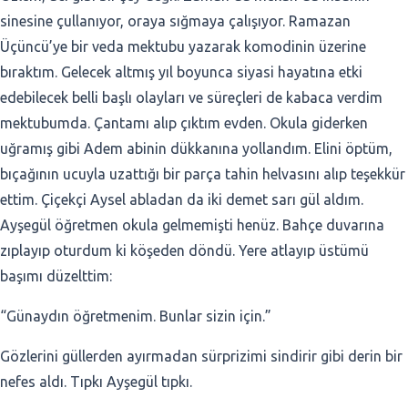
sinesine çullanıyor, oraya sığmaya çalışıyor. Ramazan
Üçüncü’ye bir veda mektubu yazarak komodinin üzerine
bıraktım. Gelecek altmış yıl boyunca siyasi hayatına etki
edebilecek belli başlı olayları ve süreçleri de kabaca verdim
mektubumda. Çantamı alıp çıktım evden. Okula giderken
uğramış gibi Adem abinin dükkanına yollandım. Elini öptüm,
bıçağının ucuyla uzattığı bir parça tahin helvasını alıp teşekkür
ettim. Çiçekçi Aysel abladan da iki demet sarı gül aldım.
Ayşegül öğretmen okula gelmemişti henüz. Bahçe duvarına
zıplayıp oturdum ki köşeden döndü. Yere atlayıp üstümü
başımı düzelttim:
“Günaydın öğretmenim. Bunlar sizin için.”
Gözlerini güllerden ayırmadan sürprizimi sindirir gibi derin bir
nefes aldı. Tıpkı Ayşegül tıpkı.