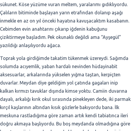
sükunet. Köse yüzüme vuran meltem, yaralarımı gıdıklıyordu.
Çalıların bitiminde başlayan yarın etrafından dolanıp aşağı
inmekle en az on yıl önceki hayatına kavuşacaktım kasabanın.
Cebimden evin anahtarını çıkarıp iğdenin kabuğunu
çiziktirmeye başladım. Pek okunaklı değildi ama “Ayşegül”
yazıldığı anlaşılıyordu ağaca.
Toprak yola girdiğimde takatim tükenmek üzereydi. Sağımda
solumda acıyemlik, yaban hardalı nevinden hüdayinabit
aksesuarlar, arkalarında yükselen yığma taştan, kerpiçten
duvarlar. Meydan diye geldiğim yol çatında gagaları inip
kalkan kırmızı tavuklar dışında kimse yoktu. Camiin duvarına
dayalı, arkalığı kırık okul sırasında pinekleyen dede, iki parmak
kırçıl kaşlarının altından kısık gözlerle bakıyordu bana. İlk
meskuna rastladığıma göre zaman artık kendi tabiatınca ileri
doğru akmaya başlıyordu. Bu boş meydanda olmadığına göre