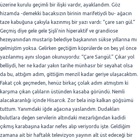
üzerine kurulu geçimli bir ilişki vardır, ayaklandım. Göz
hizamda -demekki bacaksızın birinin marifetiydi bu- ağacın
taze kabuğuna çakıyla kazınmış bir yazı vardı: “çare sarı gül.”
Geçmiş diye gele gele Şişli’nin hiperaktif ve grandiose
hezeyanından mustarip belediye başkanının sükse yıllarına mı
gelmiştim yoksa. Gelirken geçtiğim köprülerde on beş yıl önce
yazılanmış aynı slogan okunuyordu: “Çare Sarıgül.” Çıkar yol
belliydi, her ne kadar yakın tarihe münhasır bir seyahat olsa
da bu, attığım adım, gittiğim menzil kadar geriye ulaşacaktım.
Fakat çok geçmeden, henüz birkaç çolak adım atmıştım ki
karşıma çıkan çalıların üstünden kasaba göründü. Nemli
alacakaranlığı içinde Hisarcık. Zor bela inip kalkan göğsümü
tuttum. Yanımdaki iğde ağacına yaslandım. Dudakları
bulutlara değen servilerin altındaki mezarlığından kadidi
çıkmış karabaşına kadar nefes alıp veriyordu işte. Geldiğim
zamana ait bir haftalık televizyon yayının alt üst edeceği bir