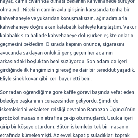
hayat, camii civarında olması beklenen kahvehanede sürüyor
olmalıydı. Nitekim camiin avlu girişinin karşısında tenha bir
kahvehaneyle ve yukarıdan konuşmaksızın, ağır adımlarla
kahvehaneye doğru akan kalabalık kafileyle karşılaştım. Vakur
kalabalık sıra halinde kahvehaneye doluşurken eşikte onların
geçmesini bekledim. O sırada kapının önünde, sigarasını
avucunda saklayan önlüklü genç geçen her adamın
arkasındaki boşluktan beni süzüyordu. Son adam da içeri
girdiğinde ilk hangimizin gireceğine dair bir tereddüt yaşadık.
Eliyle sinek kovar gibi içeri buyur etti beni.
Sonradan öğrendiğime göre kafile görevi başında vefat eden
belediye başkanının cenazesinden geliyordu. Şimdi de
iskemlelerini vekaleten reisliği devralan Ramazan Üçüncü’nün
protokol masasının etrafına çekip oturmuşlardı. Usulca içeri
girip bir köşeye oturdum. Bütün iskemleler tek bir masanın
etrafında kümelenmişti. Az evvel kapatıp suladıkları toprak