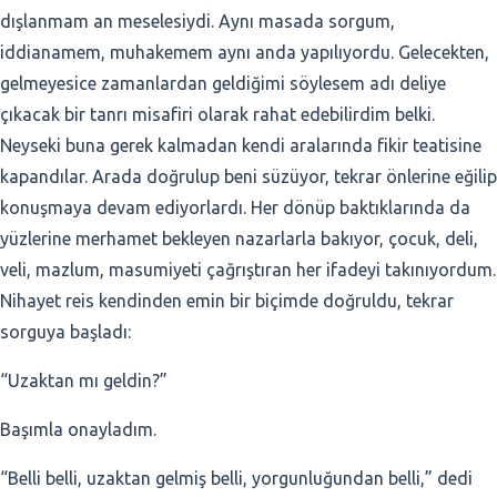
dışlanmam an meselesiydi. Aynı masada sorgum,
iddianamem, muhakemem aynı anda yapılıyordu. Gelecekten,
gelmeyesice zamanlardan geldiğimi söylesem adı deliye
çıkacak bir tanrı misafiri olarak rahat edebilirdim belki.
Neyseki buna gerek kalmadan kendi aralarında fikir teatisine
kapandılar. Arada doğrulup beni süzüyor, tekrar önlerine eğilip
konuşmaya devam ediyorlardı. Her dönüp baktıklarında da
yüzlerine merhamet bekleyen nazarlarla bakıyor, çocuk, deli,
veli, mazlum, masumiyeti çağrıştıran her ifadeyi takınıyordum.
Nihayet reis kendinden emin bir biçimde doğruldu, tekrar
sorguya başladı:
“Uzaktan mı geldin?”
Başımla onayladım.
“Belli belli, uzaktan gelmiş belli, yorgunluğundan belli,” dedi