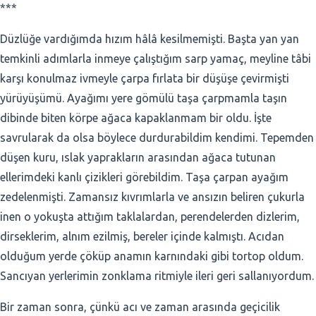
***
Düzlüğe vardığımda hızım hâlâ kesilmemişti. Başta yan yan
temkinli adımlarla inmeye çalıştığım sarp yamaç, meyline tâbi
karşı konulmaz ivmeyle çarpa fırlata bir düşüşe çevirmişti
yürüyüşümü. Ayağımı yere gömülü taşa çarpmamla taşın
dibinde biten körpe ağaca kapaklanmam bir oldu. İşte
savrularak da olsa böylece durdurabildim kendimi. Tepemden
düşen kuru, ıslak yaprakların arasından ağaca tutunan
ellerimdeki kanlı çizikleri görebildim. Taşa çarpan ayağım
zedelenmişti. Zamansız kıvrımlarla ve ansızın beliren çukurla
inen o yokuşta attığım taklalardan, perendelerden dizlerim,
dirseklerim, alnım ezilmiş, bereler içinde kalmıştı. Acıdan
olduğum yerde çöküp anamın karnındaki gibi tortop oldum.
Sancıyan yerlerimin zonklama ritmiyle ileri geri sallanıyordum.
Bir zaman sonra, çünkü acı ve zaman arasında geçicilik