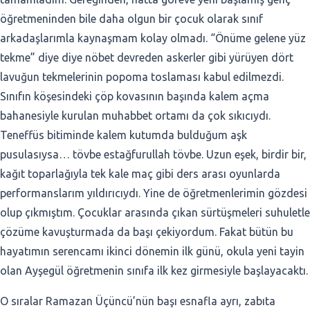
öğretmeninden bile daha olgun bir çocuk olarak sınıf
arkadaşlarımla kaynaşmam kolay olmadı. “Önüme gelene yüz
tekme” diye diye nöbet devreden askerler gibi yürüyen dört
lavuğun tekmelerinin popoma toslaması kabul edilmezdi.
Sınıfın köşesindeki çöp kovasının başında kalem açma
bahanesiyle kurulan muhabbet ortamı da çok sıkıcıydı.
Teneffüs bitiminde kalem kutumda bulduğum aşk
pusulasıysa… tövbe estağfurullah tövbe. Uzun eşek, birdir bir,
kağıt toparlağıyla tek kale maç gibi ders arası oyunlarda
performanslarım yıldırıcıydı. Yine de öğretmenlerimin gözdesi
olup çıkmıştım. Çocuklar arasında çıkan sürtüşmeleri suhuletle
çözüme kavuşturmada da başı çekiyordum. Fakat bütün bu
hayatımın serencamı ikinci dönemin ilk günü, okula yeni tayin
olan Ayşegül öğretmenin sınıfa ilk kez girmesiyle başlayacaktı.
O sıralar Ramazan Üçüncü’nün başı esnafla ayrı, zabıta