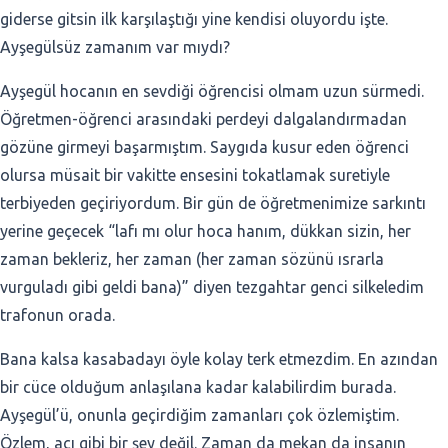
giderse gitsin ilk karşılaştığı yine kendisi oluyordu işte.
Ayşegülsüz zamanım var mıydı?
Ayşegül hocanın en sevdiği öğrencisi olmam uzun sürmedi.
Öğretmen-öğrenci arasındaki perdeyi dalgalandırmadan
gözüne girmeyi başarmıştım. Saygıda kusur eden öğrenci
olursa müsait bir vakitte ensesini tokatlamak suretiyle
terbiyeden geçiriyordum. Bir gün de öğretmenimize sarkıntı
yerine geçecek “lafı mı olur hoca hanım, dükkan sizin, her
zaman bekleriz, her zaman (her zaman sözünü ısrarla
vurguladı gibi geldi bana)” diyen tezgahtar genci silkeledim
trafonun orada.
Bana kalsa kasabadayı öyle kolay terk etmezdim. En azından
bir cüce olduğum anlaşılana kadar kalabilirdim burada.
Ayşegül’ü, onunla geçirdiğim zamanları çok özlemiştim.
Özlem, acı gibi bir şey değil. Zaman da mekan da insanın