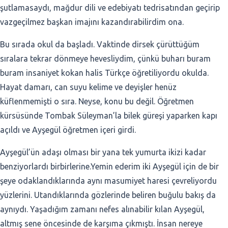
şutlamasaydı, mağdur dili ve edebiyatı tedrisatından geçirip
vazgeçilmez başkan imajını kazandırabilirdim ona.
Bu sırada okul da başladı. Vaktinde dirsek çürüttüğüm
sıralara tekrar dönmeye hevesliydim, çünkü buharı buram
buram insaniyet kokan halis Türkçe öğretiliyordu okulda.
Hayat damarı, can suyu kelime ve deyişler henüz
küflenmemişti o sıra. Neyse, konu bu değil. Öğretmen
kürsüsünde Tombak Süleyman’la bilek güreşi yaparken kapı
açıldı ve Ayşegül öğretmen içeri girdi.
Ayşegül’ün adaşı olması bir yana tek yumurta ikizi kadar
benziyorlardı birbirlerine.Yemin ederim iki Ayşegül için de bir
şeye odaklandıklarında aynı masumiyet haresi çevreliyordu
yüzlerini. Utandıklarında gözlerinde beliren buğulu bakış da
aynıydı. Yaşadığım zamanı nefes alınabilir kılan Ayşegül,
altmış sene öncesinde de karşıma çıkmıştı. İnsan nereye