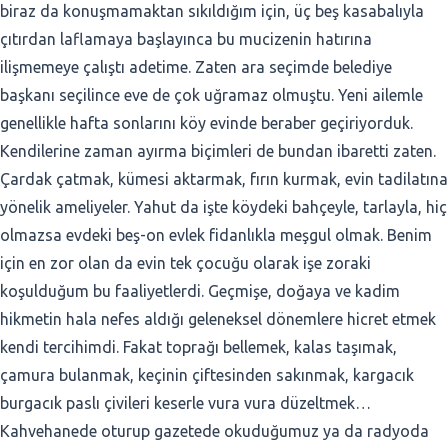
biraz da konuşmamaktan sıkıldığım için, üç beş kasabalıyla
çıtırdan laflamaya başlayınca bu mucizenin hatırına
ilişmemeye çalıştı adetime. Zaten ara seçimde belediye
başkanı seçilince eve de çok uğramaz olmuştu. Yeni ailemle
genellikle hafta sonlarını köy evinde beraber geçiriyorduk.
Kendilerine zaman ayırma biçimleri de bundan ibaretti zaten.
Çardak çatmak, kümesi aktarmak, fırın kurmak, evin tadilatına
yönelik ameliyeler. Yahut da işte köydeki bahçeyle, tarlayla, hiç
olmazsa evdeki beş-on evlek fidanlıkla meşgul olmak. Benim
için en zor olan da evin tek çocuğu olarak işe zoraki
koşulduğum bu faaliyetlerdi. Geçmişe, doğaya ve kadim
hikmetin hala nefes aldığı geleneksel dönemlere hicret etmek
kendi tercihimdi. Fakat toprağı bellemek, kalas taşımak,
çamura bulanmak, keçinin çiftesinden sakınmak, kargacık
burgacık paslı çivileri keserle vura vura düzeltmek…
Kahvehanede oturup gazetede okuduğumuz ya da radyoda